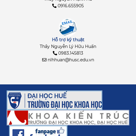
0916.655905
Hỗ trợ kỹ thuật
Thầy Nguyễn Lý Hữu Huấn
0983.145813
nlhhuan@husc.edu.vn