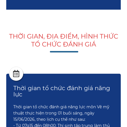
THỜI GIAN, ĐỊA ĐIỂM, HÌNH THỨC
TỔ CHỨC ĐÁNH GIÁ
Thời gian tổ chức đánh giá năng
lực
Thời gian tổ chức đánh giá năng lực môn Vẽ mỹ
thuật thực hiện trong 01 buổi sáng, ngày
15/06/2026, theo lịch cụ thể như sau:
- Từ 07g15 đến 08h00: Thí sinh tập trung làm thủ