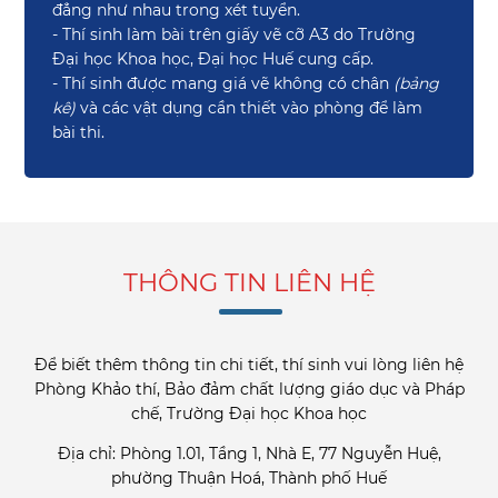
đẳng như nhau trong xét tuyển.
- Thí sinh làm bài trên giấy vẽ cỡ A3 do Trường
Đại học Khoa học, Đại học Huế cung cấp.
- Thí sinh được mang giá vẽ không có chân
(bảng
kê)
và các vật dụng cần thiết vào phòng để làm
bài thi.
THÔNG TIN LIÊN HỆ
Để biết thêm thông tin chi tiết, thí sinh vui lòng liên hệ
Phòng Khảo thí, Bảo đảm chất lượng giáo dục và Pháp
chế, Trường Đại học Khoa học
Địa chỉ: Phòng 1.01, Tầng 1, Nhà E, 77 Nguyễn Huệ,
phường Thuận Hoá, Thành phố Huế